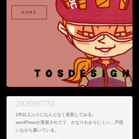
TOSDESIGN
SKIP
HOME
TO
CONTENT
2020/07/31
1年以上ぶりになんとなく更新してみる。
wordPressが更新されてて、かなりわかりにくい…戸惑
いながら書いている。