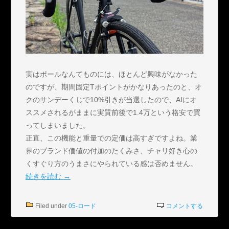
実はポールなんてものには、ほとんど興味がなかった
のですが、期間固定Tポイントがかなりあったのと、オ
クのサンデーくじで10%引きが当選したので、AIにオ
ススメされるがままに実質前後で1.4万という格安で買
ってしまいました。
正直、この機能と重量での定価は高すぎですよね。業
界のブランド価値の付加のたくみさ、チャリ好き心の
くすぐり方のうまさにやられている感は否めません。
続きを読む
→
Filed under
05-ロード
コメントする