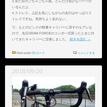
3.見た目のごちゃごちゃ感。どんだけ余計なパーツが
いるんだよ。
4.ストレス。上記を気にしながらの走行はやっぱりス
トレスですね。気持ちよく走れない。
で、もとのピンクの軽量キャリパーに戻すのもアレな
ので、先日SRAM FORCEのコンポ一式買ったときに付
いてきたキャリパーに交換しました。
続きを読む
→
Filed under
05-ロード
コメントする
2018/09/20