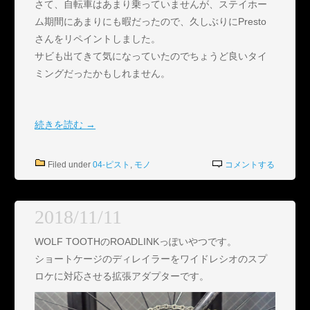
さて、自転車はあまり乗っていませんが、ステイホー
ム期間にあまりにも暇だったので、久しぶりにPresto
さんをリペイントしました。
サビも出てきて気になっていたのでちょうど良いタイ
ミングだったかもしれません。
続きを読む
→
Filed under
04-ピスト
,
モノ
コメントする
2018/11/11
WOLF TOOTHのROADLINKっぽいやつです。
ショートケージのディレイラーをワイドレシオのスプ
ロケに対応させる拡張アダプターです。