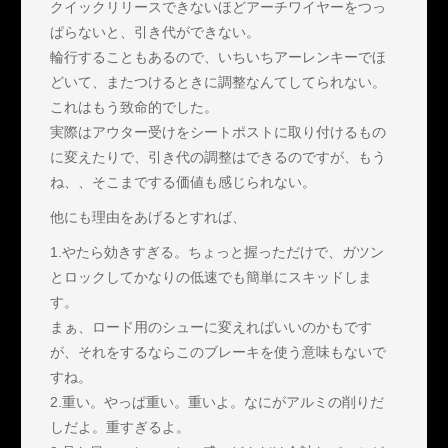
クイックリリースできないほどアーチワイヤーをつっ
ぱらないと、引き代ができない。
輪行することもあるので、いちいちアーレンキーでほ
どいて、またつけるときに調整なんてしてられない。
これはもう致命的でした。
実際はアウター受けをシートポストに取り付けるもの
に変えたりで、引き代の調整はできるのですが、もう
ね、、そこまでする価値も感じられない。
他にも理由をあげるとすれば、
1.やたら効きすぎる。ちょっと握っただけで、ガツン
とロックしてかなりの低速でも簡単にスキッドしま
す。
まぁ、ロード用のシューに変えればいいのかもです
が、それをするならこのブレーキを使う意味もないで
すね。
2.重い。やっぱ重い。重いよ。なにがアルミの削りだ
しだよ。重すぎるよ。