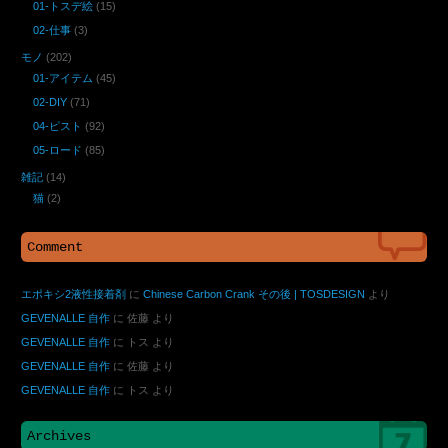
01-トスデ絵
(15)
02-仕事
(3)
モノ
(202)
01-アイテム
(45)
02-DIY
(71)
04-ピスト
(92)
05-ロード
(85)
雑記
(14)
猫
(2)
Comment
エポキシ2液性接着剤
に
Chinese Carbon Crank その後 | TOSDESIGN
より
GEVENALLE 自作
に
佐藤
より
GEVENALLE 自作
に
トス
より
GEVENALLE 自作
に
佐藤
より
GEVENALLE 自作
に
トス
より
Archives