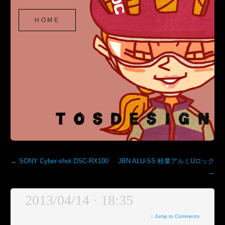
TOSDESIGN
SKIP
HOME
TO
CONTENT
←
SONY Cyber-shot DSC-RX100
JBN ALU-SS 軽量アルミUロック
→
2013/04/14 · 18:35
↓
Jump to Comments