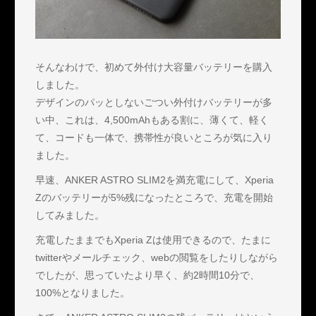
そんなわけで、初めて外付け大容量バッテリーを購入
しました。
デザインのパッとしないごつい外付けバッテリーが多
い中、これは、4,500mAhもある割に、薄くて、軽く
て、コードも一体で、携帯性が良いところが気に入り
ました。
早速、ANKER ASTRO SLIM2を満充電にして、Xperia
Zのバッテリーが5%残になったところで、充電を開始
してみました。
充電したままでもXperia Zは使用できるので、たまに
twitterやメールチェック、webの閲覧をしたりしながら
でしたが、思っていたより早く、約2時間10分で、
100%となりました。