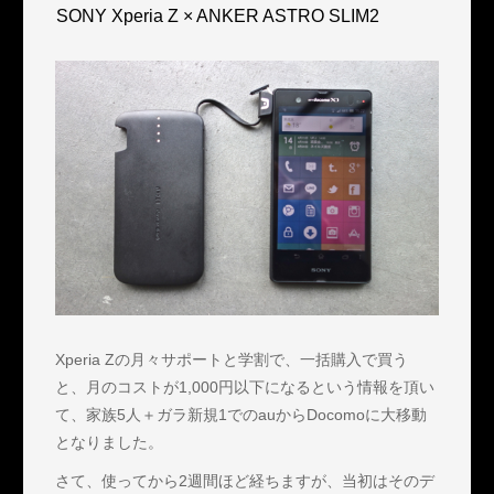
SONY Xperia Z × ANKER ASTRO SLIM2
Xperia Zの月々サポートと学割で、一括購入で買う
と、月のコストが1,000円以下になるという情報を頂い
て、家族5人＋ガラ新規1でのauからDocomoに大移動
となりました。
さて、使ってから2週間ほど経ちますが、当初はそのデ