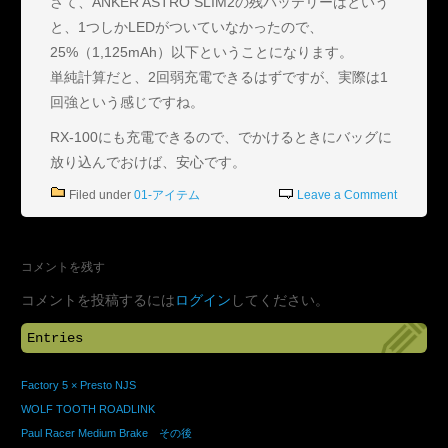
さて、ANKER ASTRO SLIM2の残バッテリーはという
と、1つしかLEDがついていなかったので、
25%（1,125mAh）以下ということになります。
単純計算だと、2回弱充電できるはずですが、実際は1
回強という感じですね。
RX-100にも充電できるので、でかけるときにバッグに
放り込んでおけば、安心です。
Filed under
01-アイテム
Leave a Comment
コメントを残す
コメントを投稿するには
ログイン
してください。
Entries
Factory 5 × Presto NJS
WOLF TOOTH ROADLINK
Paul Racer Medium Brake その後