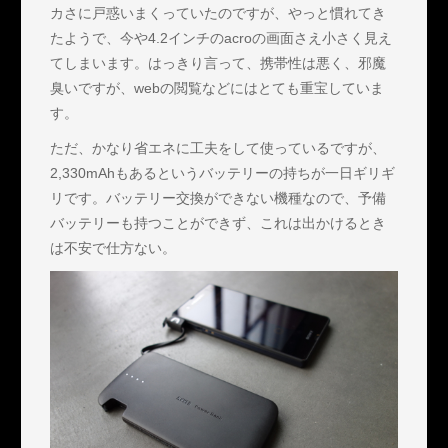
カさに戸惑いまくっていたのですが、やっと慣れてき
たようで、今や4.2インチのacroの画面さえ小さく見え
てしまいます。はっきり言って、携帯性は悪く、邪魔
臭いですが、webの閲覧などにはとても重宝していま
す。
ただ、かなり省エネに工夫をして使っているですが、
2,330mAhもあるというバッテリーの持ちが一日ギリギ
リです。バッテリー交換ができない機種なので、予備
バッテリーも持つことができず、これは出かけるとき
は不安で仕方ない。