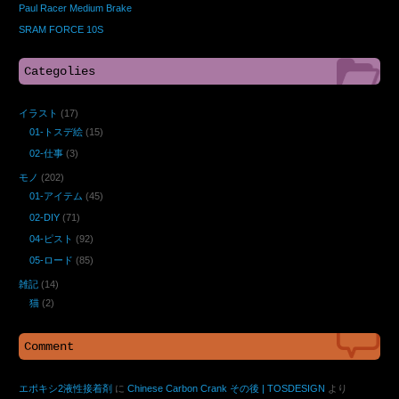
Paul Racer Medium Brake
SRAM FORCE 10S
Categolies
イラスト
(17)
01-トスデ絵
(15)
02-仕事
(3)
モノ
(202)
01-アイテム
(45)
02-DIY
(71)
04-ピスト
(92)
05-ロード
(85)
雑記
(14)
猫
(2)
Comment
エポキシ2液性接着剤
に
Chinese Carbon Crank その後 | TOSDESIGN
より